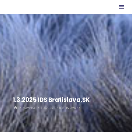
Skip
ze
to
Charlotina
content
údolí
1.3.2025 IDS Bratislava,SK
HOME
NOVINKY
1.3.2025 IDS BRATISLAVA,SK