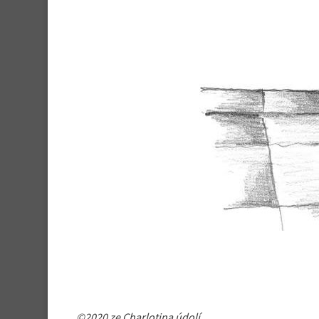
©2020 ze Charlotina údolí