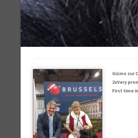
Gizmo zur 
2xVery prom
First time i