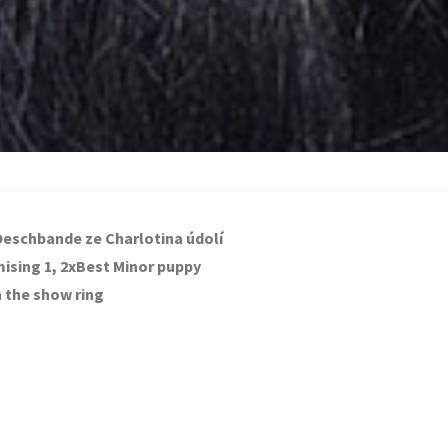
Oeschbande ze Charlotina údolí
ising 1, 2xBest Minor puppy
n the show ring