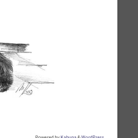
Powered by
Kahuna
&
WordPress
.