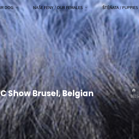
OUR DOG
NAŠE FENY / OUR FEMALES
ŠTĚŇATA / PUPPIES
C Show Brusel, Belgian
BELG