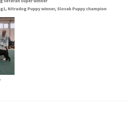
og veteran super winner
ng1, Nitradog Puppy winner, Slovak Puppy champion
e