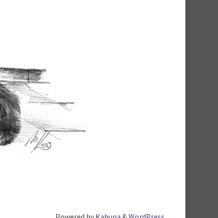
Powered by
Kahuna
&
WordPress
.