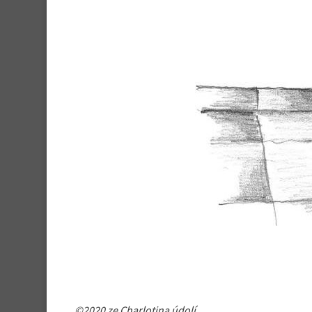
©2020 ze Charlotina údolí