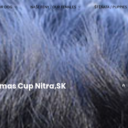
OUR DOG
NAŠE FENY / OUR FEMALES
ŠTĚŇATA / PUPPIES
stmas Cup Nitra,SK