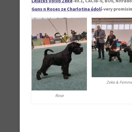
Lejacks Volvo Zeke
-ex.1, CACIB-V, BOV, Nitrad
Guns n Roses ze Charlotina údolí
-very promisi
Zeke & Femm
Rose