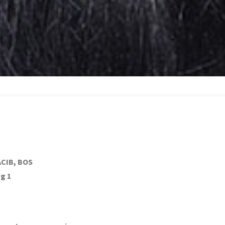
CACIB, BOS
g 1