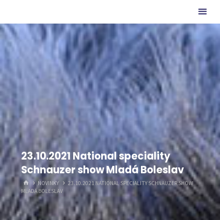
Skip
ze
to
Charlotina
content
údolí
23.10.2021 National speciality
Schnauzer show Mladá Boleslav
HOME
NOVINKY
23.10.2021 NATIONAL SPECIALITY SCHNAUZER SHOW
MLADÁ BOLESLAV