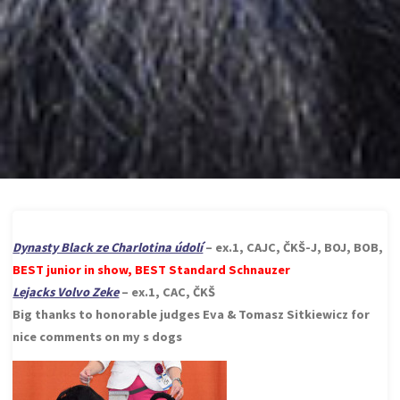
Dynasty Black ze Charlotina údolí
– ex.1, CAJC, ČKŠ-J, BOJ, BOB,
BEST junior in show, BEST Standard Schnauzer
Lejacks Volvo Zeke
– ex.1, CAC, ČKŠ
Big thanks to honorable judges Eva & Tomasz Sitkiewicz for
nice comments on my s dogs