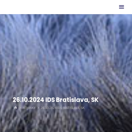
Skip
ze
to
Charlotina
content
údolí
26.10.2024 IDS Bratislava, SK
HOME
NOVINKY
26.10.2024 IDS BRATISLAVA, SK