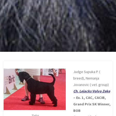
Judge Supuka P. (
breed), Nemanja
Jovanovic ( vet. group)
Ch. Lejacks Volvo Zeke
– Ex. 1, CAC, CACIB,
Grand Prix SK Winner,
BOB
Zeke