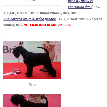
Dynasty Black ze
Charlotina údolí
– ex.
1, CAJC, Grand Prix SK Junior Winner, BOJ, BOS
I.Ch. Sixteen od Dalajského potoka
– Ex.1, Grand Prix SK Veteran
Winner, BOV,
VETERAN Best in GROUP FCI II.
Dyna