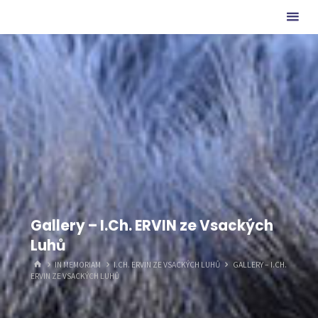
Skip
ze
to
Charlotina
content
údolí
Gallery – I.Ch. ERVIN ze Vsackých
Luhů
HOME
IN MEMORIAM
I.CH. ERVIN ZE VSACKÝCH LUHŮ
GALLERY – I.CH.
ERVIN ZE VSACKÝCH LUHŮ