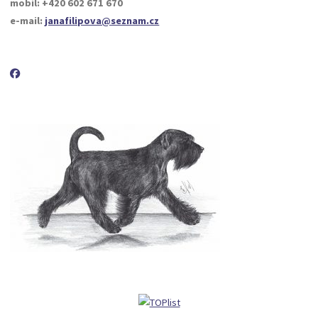
mobil: +420 602 671 670
e-mail:
janafilipova@seznam.cz