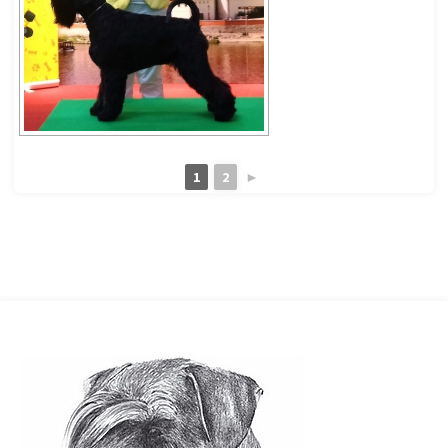
1
2
►